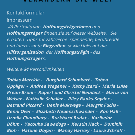
Kontaktformular
Impressum
46 Portraits von
Hoffnungsträgerinnen
und
Hoffnungsträger
finden sie auf dieser Webseite
.
Sie
erhalten Tipps für zahlreiche spannende, berührende
und
interessante
Biografien
sowie Links auf die
Hilfsorganisation
der
Hoffnungsträgin
- des
Hoffnungsträger
s.
Weitere
34
Persönlichkeiten
Tobias Merckle
-
Burghard Schunkert
-
Tabea
Oppliger
-
Andrea Wegener
-
Kathy Izard
-
Maria Luise
Prean-Bruni
-
Rupert und Christel Neudeck
-
Maria von
Welser
-
Nathalie Schaller
-
Riley Banks-Snyder
-
Betrand Piccard
-
Denis Mukwege
-
Margrit Fuchs
-
Benni Over
-
Elizabeth Neuenschwander
-
Ron Hall
-
Urmila Chaudhary
-
Burkhard Rudat
-
Karlheinz
Böhm
-
Yacouba Sawadogo
-
Kerstin Hack
-
Dominik
Bloh
-
Hatune Dogan
-
Mandy Harvey
-
Laura Schroff
-